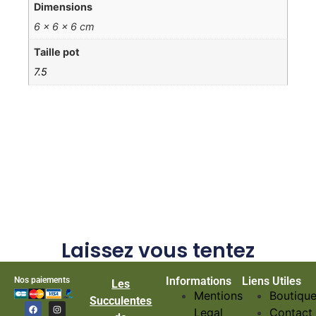
Dimensions
6 × 6 × 6 cm
Taille pot
7.5
Laissez vous tentez
Informations
Liens Utiles
Nos paiements
Les
Mentions
Boutiqu
Succulentes
Legal
Contact