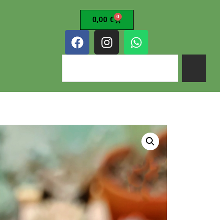
0
0,00
€