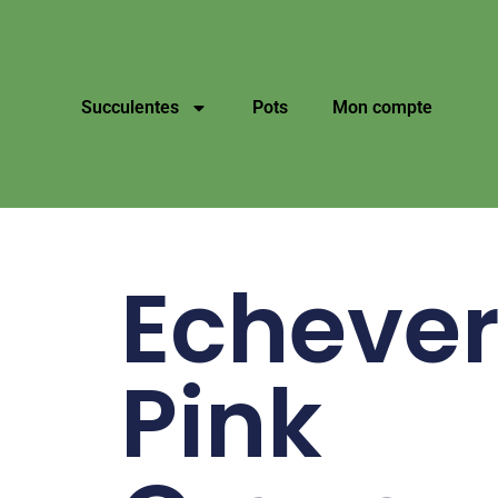
Succulentes
Pots
Mon compte
Echever
Pink