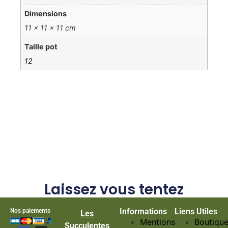
Dimensions
11 × 11 × 11 cm
Taille pot
12
Laissez vous tentez
Informations
Liens Utiles
Nos paiements
Les
Mentions
Boutiqu
Succulentes