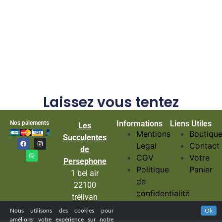
Laissez vous tentez
Informations
Liens Utiles
Nos paiements
Les
Mentions
Boutiqu
Succulentes
Legal
Contact
de
CGV
Votre
Persephone
Politique
Panier
1 bel air
de
22100
confidentialité
trélivan
Nous utilisons des cookies pour
Ok
améliorer votre expérience sur notre