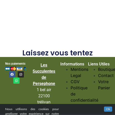
Laissez vous tentez
Informations
Liens Utiles
Nos paiements
Les
Mentions
Boutiqu
Succulentes
Legal
Contact
de
CGV
Votre
Persephone
Politique
Panier
1 bel air
de
22100
confidentialité
trélivan
Nous utilisons des cookies pour
Ok
améliorer votre expérience sur notre