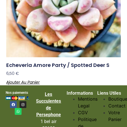
Echeveria Amore Party / Spotted Deer S
6,50
€
Ajouter Au Panier
Informations
Liens Utiles
Nos paiements
Les
Mentions
Boutiqu
Succulentes
Legal
Contact
de
CGV
Votre
Persephone
Politique
Panier
1 bel air
de