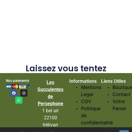
Laissez vous tentez
Informations
Liens Utiles
Nos paiements
Les
Mentions
Boutiqu
Succulentes
Legal
Contact
de
CGV
Votre
Persephone
Politique
Panier
1 bel air
de
22100
confidentialité
trélivan