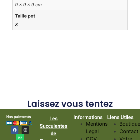
9 × 9 × 9 cm
Taille pot
8
Laissez vous tentez
Informations
Liens Utiles
Nos paiements
Les
Mentions
Boutiqu
Succulentes
Legal
Contact
de
CGV
Votre