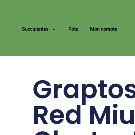
Succulentes
Pots
Mon compte
Grapto
Red Miu