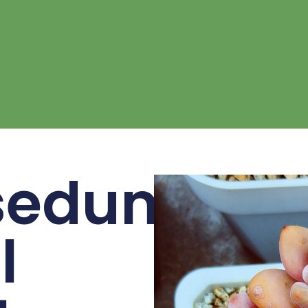
sedum
l