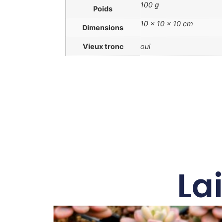
100 g
Poids
10 × 10 × 10 cm
Dimensions
Vieux tronc
oui
La