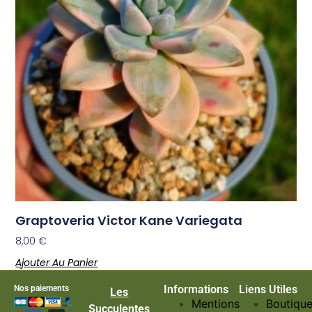
Graptoveria Victor Kane Variegata
8,00
€
Ajouter Au Panier
Informations
Liens Utiles
Nos paiements
Les
Mentions
Boutiqu
Succulentes