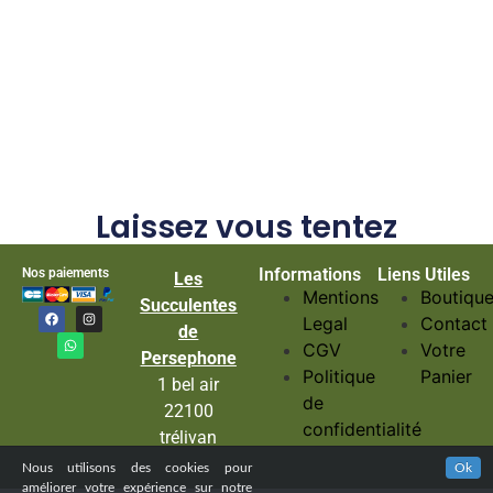
Laissez vous tentez
Informations
Liens Utiles
Nos paiements
Les
Mentions
Boutiqu
Succulentes
Legal
Contact
de
CGV
Votre
Persephone
Politique
Panier
1 bel air
de
22100
confidentialité
trélivan
Nous utilisons des cookies pour
Ok
améliorer votre expérience sur notre