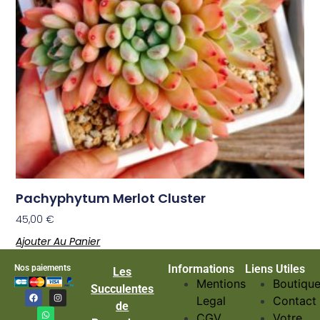
Pachyphytum Merlot Cluster
45,00
€
Ajouter Au Panier
Informations
Liens Utiles
Nos paiements
Les
Mentions
Boutiqu
Succulentes
Legal
Contact
de
CGV
Votre