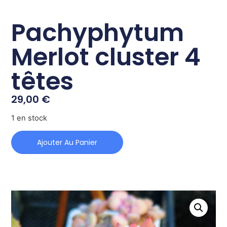
Pachyphytum
Merlot cluster 4
têtes
29,00
€
1 en stock
Ajouter Au Panier