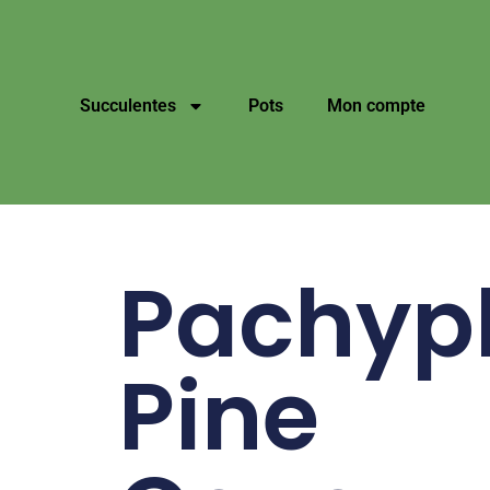
Succulentes
Pots
Mon compte
Pachyp
Pine