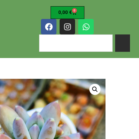
0
0,00
€