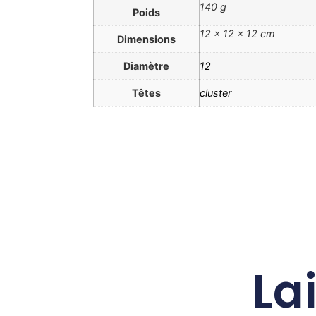
140 g
Poids
12 × 12 × 12 cm
Dimensions
Diamètre
12
Têtes
cluster
La