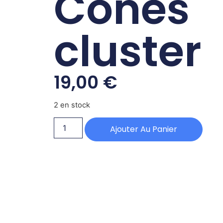
Cones
cluster
19,00
€
2 en stock
Ajouter Au Panier