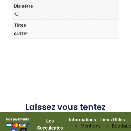
Diamètre
15
Têtes
cluster
Laissez vous tentez
Informations
Liens Utiles
Nos paiements
Les
Mentions
Boutiqu
Succulentes