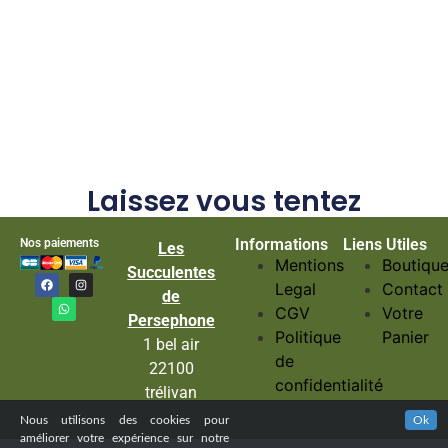
Laissez vous tentez
Informations
Liens Utiles
Nos paiements
Les
Mentions
Boutiqu
Succulentes
Legal
Contact
de
CGV
Votre
Persephone
Politique
Panier
1 bel air
de
22100
confidentialité
trélivan
Nous utilisons des cookies pour
Ok
améliorer votre expérience sur notre