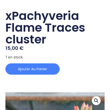
xPachyveria
Flame Traces
cluster
15,00
€
1 en stock
Ajouter Au Panier