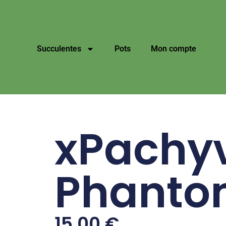
Succulentes
Pots
Mon compte
xPachyv
Phant
15,00
€