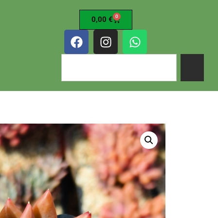
0
0,00
€