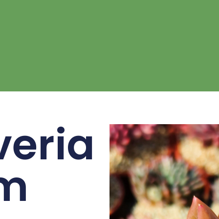
eria
om