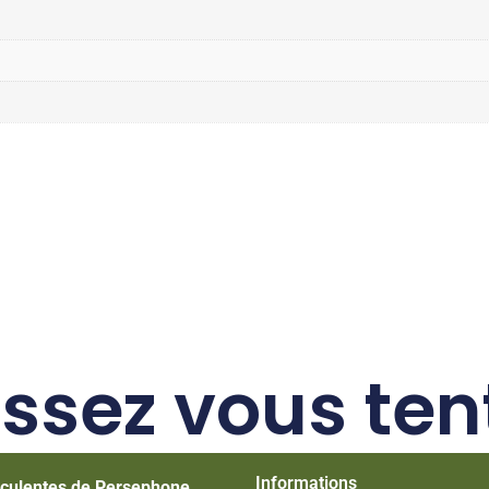
issez vous ten
Informations
culentes de Persephone