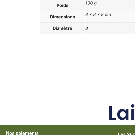
100 g
Poids
8 × 8 × 8 cm
Dimensions
Diamètre
8
La
Nos paiements
Les Suc