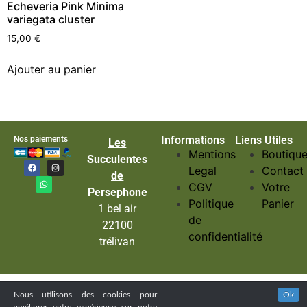
Echeveria Pink Minima
variegata cluster
15,00
€
Ajouter au panier
Informations
Liens Utiles
Nos paiements
Les
Mentions
Boutiqu
Succulentes
Legal
Contact
de
CGV
Votre
Persephone
Politique
Panier
1 bel air
de
22100
confidentialité
trélivan
Nous utilisons des cookies pour
Ok